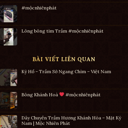
#mộcnhiênphát
Lông bông tìm Trầm #mộcnhiênphát
BÀI VIẾT LIÊN QUAN
Kỳ Hổ – Trầm Sớ Ngang Chìm – Việt Nam
Bông Khánh Hoà
#mộcnhiênphát
Dây Chuyền Trầm Hương Khánh Hòa – Mặt Kỳ
Nam | Mộc Nhiên Phát