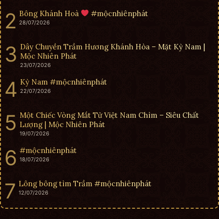
Bông Khánh Hoà
#mộcnhiênphát
28/07/2026
Dây Chuyền Trầm Hương Khánh Hòa – Mặt Kỳ Nam |
Mộc Nhiên Phát
23/07/2026
Kỳ Nam #mộcnhiênphát
22/07/2026
Một Chiếc Vòng Mắt Tử Việt Nam Chìm – Siêu Chất
Lượng | Mộc Nhiên Phát
19/07/2026
#mộcnhiênphát
18/07/2026
Lông bông tìm Trầm #mộcnhiênphát
12/07/2026