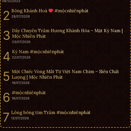
08/12/2023
Bông Khánh Hoà
#mộcnhiênphát
28/07/2026
Dây Chuyền Trầm Hương Khánh Hòa – Mặt Kỳ Nam |
Mộc Nhiên Phát
23/07/2026
Kỳ Nam #mộcnhiênphát
22/07/2026
Một Chiếc Vòng Mắt Tử Việt Nam Chìm – Siêu Chất
Lượng | Mộc Nhiên Phát
19/07/2026
#mộcnhiênphát
18/07/2026
Lông bông tìm Trầm #mộcnhiênphát
12/07/2026