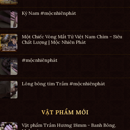
Kỳ Nam #mộcnhiênphát
Một Chiếc Vòng Mắt Tử Việt Nam Chìm – Siêu
Chất Lượng | Mộc Nhiên Phát
#mộcnhiênphát
Lông bông tìm Trầm #mộcnhiênphát
VẬT PHẨM MỚI
Vật phẩm Trầm Hương 18mm - Banh Bông,