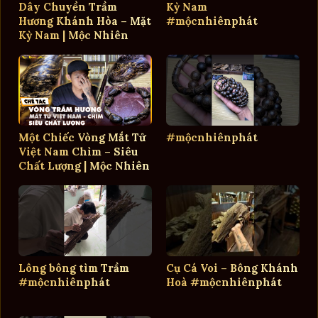
Dây Chuyền Trầm
Kỳ Nam
Hương Khánh Hòa – Mặt
#mộcnhiênphát
Kỳ Nam | Mộc Nhiên
Phát
Một Chiếc Vòng Mắt Tử
#mộcnhiênphát
Việt Nam Chìm – Siêu
Chất Lượng | Mộc Nhiên
Phát
Lông bông tìm Trầm
Cụ Cá Voi – Bông Khánh
#mộcnhiênphát
Hoà #mộcnhiênphát