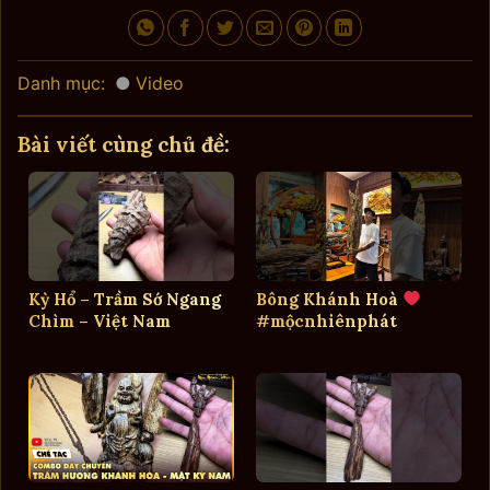
Danh mục:
Video
Bài viết cùng chủ đề:
Kỳ Hổ – Trầm Sớ Ngang
Bông Khánh Hoà
Chìm – Việt Nam
#mộcnhiênphát