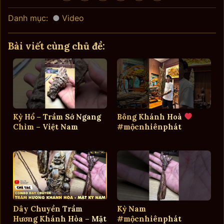
Danh mục:
Video
Bài viết cùng chủ đề:
Kỳ Hổ – Trầm Sớ Ngang
Bông Khánh Hoà
Chìm – Việt Nam
#mộcnhiênphát
Dây Chuyền Trầm
Kỳ Nam
Hương Khánh Hòa – Mặt
#mộcnhiênphát