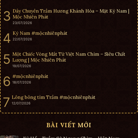
Dây Chuyền Trầm Hương Khánh Hòa – Mặt Kỳ Nam |
Mộc Nhiên Phát
23/07/2026
Kỳ Nam #mộcnhiênphát
22/07/2026
Một Chiếc Vòng Mắt Tử Việt Nam Chìm – Siêu Chất
Lượng | Mộc Nhiên Phát
19/07/2026
#mộcnhiênphát
18/07/2026
Lông bông tìm Trầm #mộcnhiênphát
12/07/2026
BÀI VIẾT MỚI