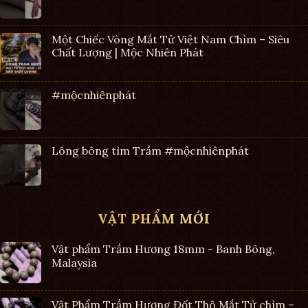
Một Chiếc Vòng Mắt Tử Việt Nam Chìm – Siêu
Chất Lượng | Mộc Nhiên Phát
#mộcnhiênphát
Lông bông tìm Trầm #mộcnhiênphát
VẬT PHẨM MỚI
Vật phẩm Trầm Hương 18mm - Banh Bông,
Malaysia
Vật Phẩm Trầm Hương Đốt Thô Mắt Tử chìm –