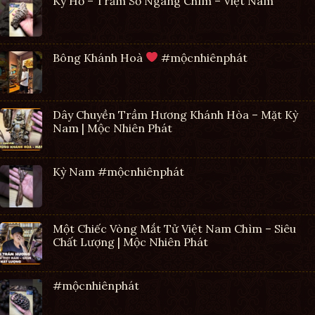
Kỳ Hổ – Trầm Sớ Ngang Chìm – Việt Nam
Bông Khánh Hoà
#mộcnhiênphát
Dây Chuyền Trầm Hương Khánh Hòa – Mặt Kỳ
Nam | Mộc Nhiên Phát
Kỳ Nam #mộcnhiênphát
Một Chiếc Vòng Mắt Tử Việt Nam Chìm – Siêu
Chất Lượng | Mộc Nhiên Phát
#mộcnhiênphát