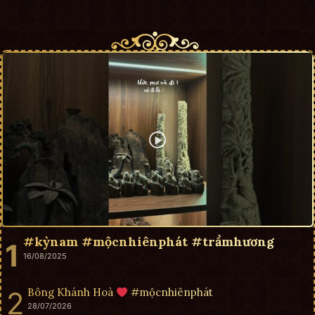
#kỳnam #mộcnhiênphát #trầmhương
16/08/2025
Bông Khánh Hoà
#mộcnhiênphát
28/07/2026