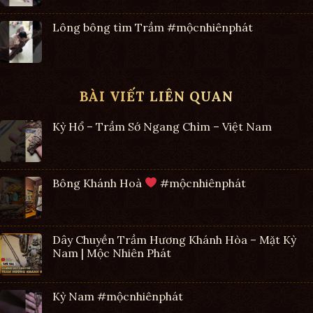
Lông bông tìm Trầm #mộcnhiênphát
BÀI VIẾT LIÊN QUAN
Kỳ Hổ – Trầm Sớ Ngang Chìm – Việt Nam
Bông Khánh Hoà
#mộcnhiênphát
Dây Chuyền Trầm Hương Khánh Hòa – Mặt Kỳ
Nam | Mộc Nhiên Phát
Kỳ Nam #mộcnhiênphát