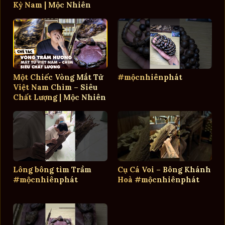
Kỳ Nam | Mộc Nhiên
Phát
Một Chiếc Vòng Mắt Tử
#mộcnhiênphát
Việt Nam Chìm – Siêu
Chất Lượng | Mộc Nhiên
Phát
Lông bông tìm Trầm
Cụ Cá Voi – Bông Khánh
#mộcnhiênphát
Hoà #mộcnhiênphát