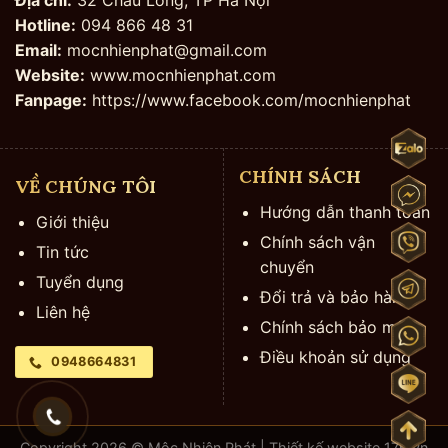
Hotline:
094 866 48 31
Email:
mocnhienphat@gmail.com
Website:
www.mocnhienphat.com
Fanpage:
https://www.facebook.com/mocnhienphat
CHÍNH SÁCH
VỀ CHÚNG TÔI
Hướng dẫn thanh toán
Giới thiệu
Chính sách vận
Tin tức
chuyển
Tuyển dụng
Đổi trả và bảo hành
Liên hệ
Chính sách bảo mật
Điều khoản sử dụng
0948664831
Copyright 2026 © Mộc Nhiên Phát | Thiết kế website
176.vn