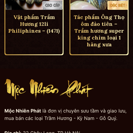
Vật phẩm Trầm
Tác phẩm Ông Thọ
Hương 12li
ôm đào tiên –
Philiphines – (1471)
Trầm hương super
king chìm loại 1
hàng xưa
Mộc Nhiên Phát
là đơn vị chuyên sưu tầm và giao lưu,
mua bán các loại Trầm Hương - Kỳ Nam - Gỗ Quý.
Địa chỉ:
32 Châu Long, TP Hà Nội