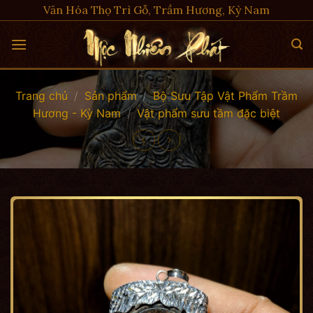
Skip
Văn Hóa Thọ Trì Gỗ, Trầm Hương, Kỳ Nam
to
content
Trang chủ
/
Sản phẩm
/
Bộ Sưu Tập Vật Phẩm Trầm
Hương - Kỳ Nam
/
Vật phẩm sưu tầm đặc biệt