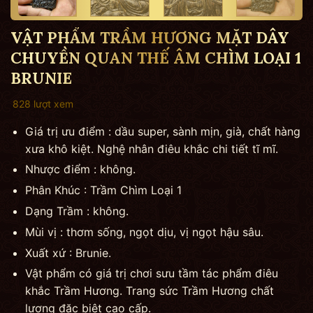
VẬT PHẨM TRẦM HƯƠNG MẶT DÂY
CHUYỀN QUAN THẾ ÂM CHÌM LOẠI 1
BRUNIE
828 lượt xem
Giá trị ưu điểm : dầu super, sành mịn, già, chất hàng
xưa khô kiệt. Nghệ nhân điêu khắc chi tiết tĩ mĩ.
Nhược điểm : không.
Phân Khúc : Trầm Chìm Loại 1
Dạng Trầm : không.
Mùi vị : thơm sống, ngọt dịu, vị ngọt hậu sâu.
Xuất xứ : Brunie.
Vật phẩm có giá trị chơi sưu tầm tác phẩm điêu
khắc Trầm Hương. Trang sức Trầm Hương chất
lượng đặc biệt cao cấp.