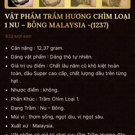
VẬT PHẨM TRẦM HƯƠNG CHÌM LOẠI
1 NU – BÔNG MALAYSIA -(1237)
832 lượt xem
Cân nặng : 12,37 gram.
Dáng vật phẩm : Dáng thô tự nhiên.
Giá trị ưu điểm : Chất lâu năm cũ khô kiệt hoàn
toàn, dầu Super cao cấp, chất lượng dầu trên từng
hạt .
Nhược điểm : không.
Phân Khúc : Trầm Chìm Loại 1.
Dạng Trầm : Nu – Bông.
Mùi vị : thơm sống, ngọt dịu, vị ngọt sâu.
Xuất xứ : Malaysia.
Vật phẩm có giá trị chơi sưu tầm Trầm Hương đặc