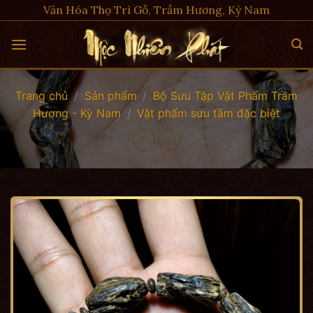
Skip
Văn Hóa Thọ Trì Gỗ, Trầm Hương, Kỳ Nam
to
content
Trang chủ
/
Sản phẩm
/
Bộ Sưu Tập Vật Phẩm Trầm
Hương - Kỳ Nam
/
Vật phẩm sưu tầm đặc biệt