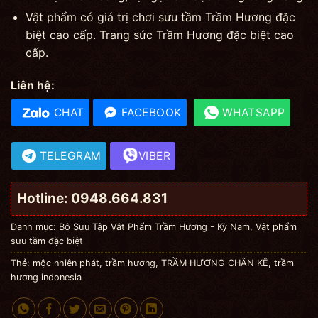
Vật phẩm có giá trị chơi sưu tầm Trầm Hương đặc
biệt cao cấp. Trang sức Trầm Hương đặc biệt cao
cấp.
Liên hệ:
CHAT
FACEBOOK
WHATSAPP
TELEGRAM
VIBER
Hotline: 0948.664.831
Danh mục:
Bộ Sưu Tập Vật Phẩm Trầm Hương - Kỳ Nam
,
Vật phẩm
sưu tầm đặc biệt
Thẻ:
mộc nhiên phát
,
trầm hương
,
TRẦM HƯƠNG CHÂN KÊ
,
trầm
hương indonesia