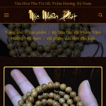
Skip
Văn Hóa Thọ Trì Gỗ, Trầm Hương, Kỳ Nam
to
content
Trang chủ
/
Sản phẩm
/
Bộ Sưu Tập Vật Phẩm Trầm
Hương - Kỳ Nam
/
Vật phẩm sưu tầm đặc biệt