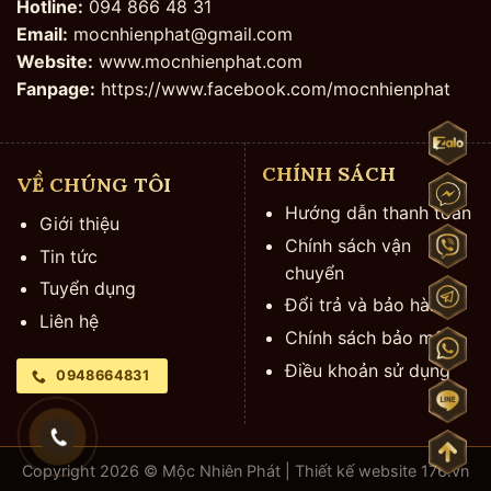
Hotline:
094 866 48 31
Email:
mocnhienphat@gmail.com
Website:
www.mocnhienphat.com
Fanpage:
https://www.facebook.com/mocnhienphat
CHÍNH SÁCH
VỀ CHÚNG TÔI
Hướng dẫn thanh toán
Giới thiệu
Chính sách vận
Tin tức
chuyển
Tuyển dụng
Đổi trả và bảo hành
Liên hệ
Chính sách bảo mật
Điều khoản sử dụng
0948664831
Copyright 2026 © Mộc Nhiên Phát | Thiết kế website
176.vn