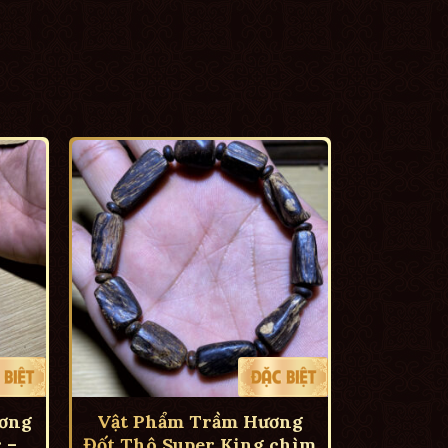
ơng
Vật Phẩm Trầm Hương
 –
Đốt Thô Super King chìm