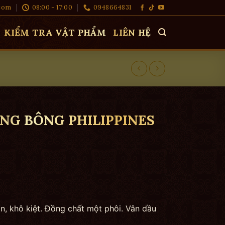
com
08:00 - 17:00
0948664831
KIỂM TRA VẬT PHẨM
LIÊN HỆ
NG BÔNG PHILIPPINES
ịn, khô kiệt. Đồng chất một phôi. Vân dầu