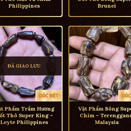
Philippines
Brunei
ĐÃ GIAO LƯU
ật Phẩm Trầm Hương
Vật Phẩm Bông Sup
ốt Thô Super King –
Chìm – Terengganu
Leyte Philippines
Malaysia