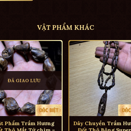
VẬT PHẨM KHÁC
ĐÃ GIAO LƯU
ật Phẩm Trầm Hương
Dây Chuyền Trầm Hư
t Thô Mắt Tử chìm –
Đốt Thô Bông Super