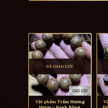
ĐÃ GIAO LƯU
Vật phẩm Trầm Hương
V
18mm – Banh Bông,
Đố