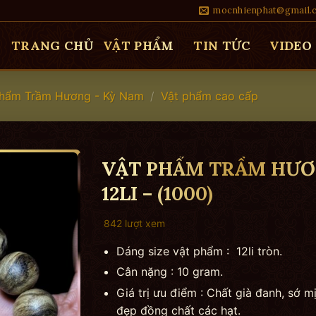
mocnhienphat@gmail.
TRANG CHỦ
VẬT PHẨM
TIN TỨC
VIDEO
Phẩm Trầm Hương - Kỳ Nam
/
Vật phẩm cao cấp
VẬT PHẨM TRẦM HƯƠ
12LI – (1000)
842 lượt xem
Dáng size vật phẩm : 12li tròn.
Cân nặng : 10 gram.
Giá trị ưu điểm : Chất già đanh, sớ m
đẹp đồng chất các hạt.