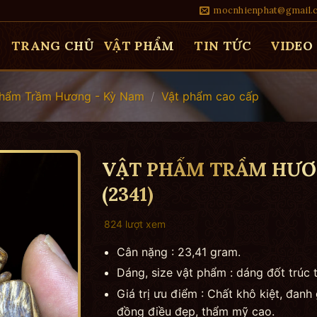
mocnhienphat@gmail.
TRANG CHỦ
VẬT PHẨM
TIN TỨC
VIDEO
Phẩm Trầm Hương - Kỳ Nam
/
Vật phẩm cao cấp
VẬT PHẨM TRẦM HƯƠN
(2341)
824 lượt xem
Cân nặng : 23,41 gram.
Dáng, size vật phẩm : dáng đốt trúc 
Giá trị ưu điểm : Chất khô kiệt, đanh 
đồng điều đẹp, thẩm mỹ cao.