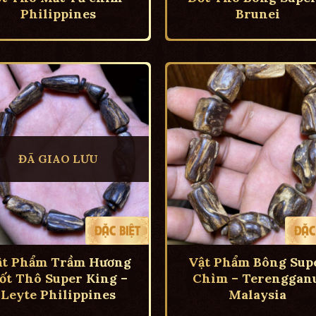
Philippines
Brunei
ĐÃ GIAO LƯU
ật Phẩm Trầm Hương
Vật Phẩm Bông Sup
ốt Thô Super King –
Chìm – Terengganu
Leyte Philippines
Malaysia