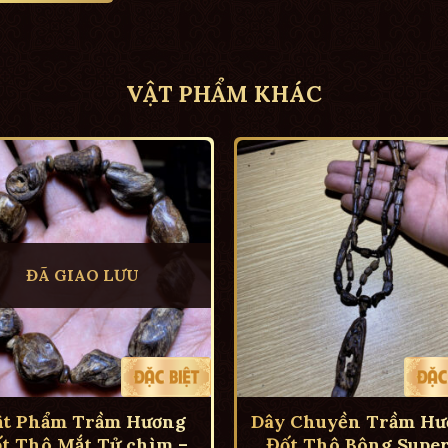
VẬT PHẨM KHÁC
ĐÃ GIAO LƯU
ật Phẩm Trầm Hương
Dây Chuyền Trầm Hư
t Thô Mắt Tử chìm –
Đốt Thô Bông Super