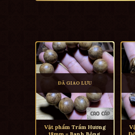
ĐÃ GIAO LƯU
Vật phẩm Trầm Hương
V
18mm – Banh Bông,
Đố