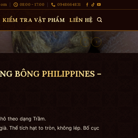
com
08:00 - 17:00
0948664831
KIỂM TRA VẬT PHẨM
LIÊN HỆ
G BÔNG PHILIPPINES –
thô theo dạng Trầm.
già. Thể tích hạt to tròn, không lép. Bố cục