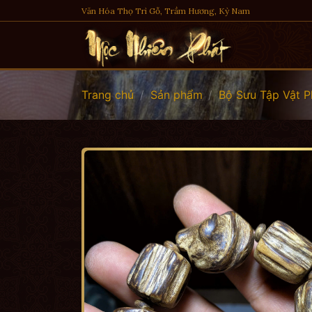
Skip
Văn Hóa Thọ Trì Gỗ, Trầm Hương, Kỳ Nam
to
content
Trang chủ
/
Sản phẩm
/
Bộ Sưu Tập Vật 