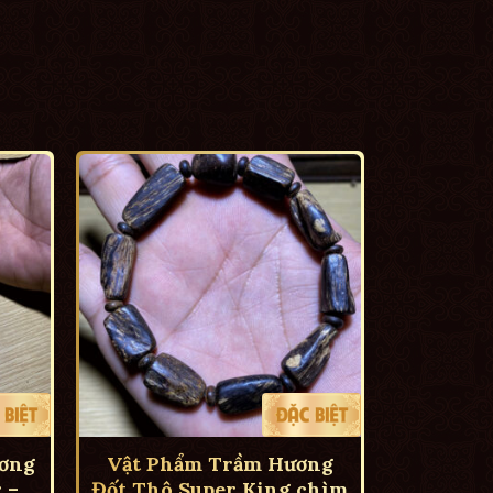
ơng
Vật Phẩm Trầm Hương
 –
Đốt Thô Super King chìm