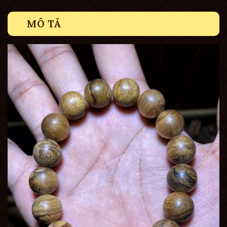
MÔ TẢ