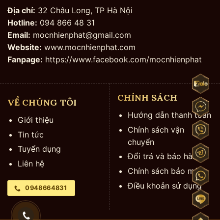
Địa chỉ:
32 Châu Long, TP Hà Nội
Hotline:
094 866 48 31
Email:
mocnhienphat@gmail.com
Website:
www.mocnhienphat.com
Fanpage:
https://www.facebook.com/mocnhienphat
CHÍNH SÁCH
VỀ CHÚNG TÔI
Hướng dẫn thanh toán
Giới thiệu
Chính sách vận
Tin tức
chuyển
Tuyển dụng
Đổi trả và bảo hành
Liên hệ
Chính sách bảo mật
Điều khoản sử dụng
0948664831