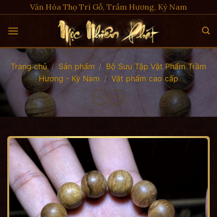
Skip
Văn Hóa Thọ Trì Gỗ, Trầm Hương, Kỳ Nam
to
content
Trang chủ
/
Sản phẩm
/
Bộ Sưu Tập Vật Phẩm Trầm
Hương - Kỳ Nam
/
Vật phẩm cao cấp