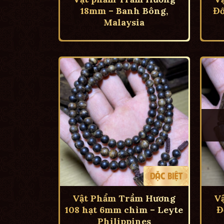
18mm – Banh Bông,
Đố
Malaysia
Vật Phẩm Trầm Hương
V
108 hạt 6mm chìm – Leyte
Đ
Philippines