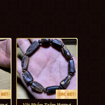
ơng
Vật Phẩm Trầm Hương