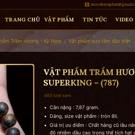
mocnhienphat@gmail.
TRANG CHỦ
VẬT PHẨM
TIN TỨC
VIDEO
Phẩm Trầm Hương - Kỳ Nam
/
Vật phẩm sưu tầm đặc biệt
VẬT PHẨM TRẦM HƯƠ
SUPERKING – (787)
860 lượt xem
Cân nặng : 7,87 gram.
Dáng, size vật phẩm : tròn 8li.
Giá trị ưu điểm : Chất hàng cũ lâu nă
độ nhiễm dầu cao trong thể tích hạt 