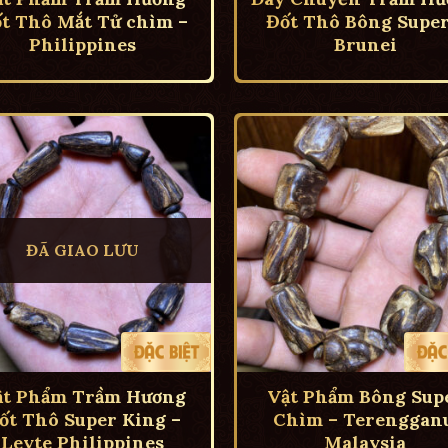
t Thô Mắt Tử chìm –
Đốt Thô Bông Super
Philippines
Brunei
ĐÃ GIAO LƯU
ật Phẩm Trầm Hương
Vật Phẩm Bông Sup
ốt Thô Super King –
Chìm – Terengganu
Leyte Philippines
Malaysia