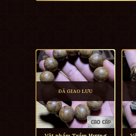
ĐÃ GIAO LƯU
Vật phẩm Trầm Hương
V