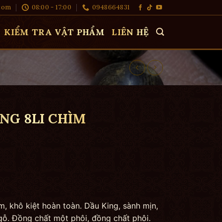
com
08:00 - 17:00
0948664831
KIỂM TRA VẬT PHẨM
LIÊN HỆ
NG 8LI CHÌM
m, khô kiệt hoàn toàn. Dầu King, sành mịn,
gỗ. Đồng chất một phôi, đồng chất phôi.