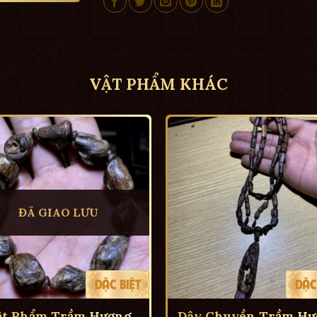
VẬT PHẨM KHÁC
ĐÃ GIAO LƯU
ật Phẩm Trầm Hương
Dây Chuyền Trầm Hư