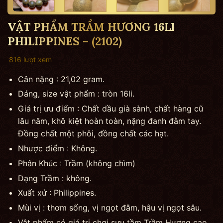
VẬT PHẨM TRẦM HƯƠNG 16LI
PHILIPPINES – (2102)
816 lượt xem
Cân nặng : 21,02 gram.
Dáng, size vật phẩm : tròn 16li.
Giá trị ưu điểm : Chất dầu già sành, chất hàng cũ
lâu năm, khô kiệt hoàn toàn, nặng đanh đằm tay.
Đồng chất một phôi, đồng chất các hạt.
Nhược điểm : Không.
Phân Khúc : Trầm (không chìm)
Dạng Trầm : không.
Xuất xứ : Philippines.
Mùi vị : thơm sống, vị ngọt đằm, hậu vị ngọt sâu.
Vật phẩm có giá trị chơi sưu tầm Trầm Hương cao