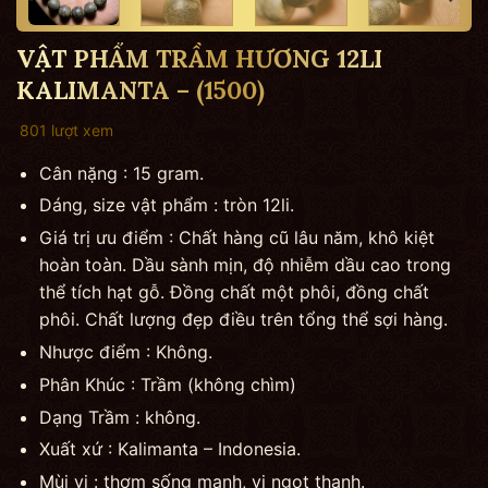
VẬT PHẨM TRẦM HƯƠNG 12LI
KALIMANTA – (1500)
801 lượt xem
Cân nặng : 15 gram.
Dáng, size vật phẩm : tròn 12li.
Giá trị ưu điểm : Chất hàng cũ lâu năm, khô kiệt
hoàn toàn. Dầu sành mịn, độ nhiễm dầu cao trong
thể tích hạt gỗ. Đồng chất một phôi, đồng chất
phôi. Chất lượng đẹp điều trên tổng thể sợi hàng.
Nhược điểm : Không.
Phân Khúc : Trầm (không chìm)
Dạng Trầm : không.
Xuất xứ : Kalimanta – Indonesia.
Mùi vị : thơm sống mạnh, vị ngọt thanh.