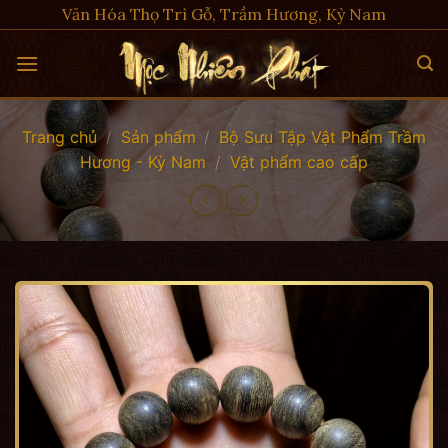
Skip
Văn Hóa Thọ Trì Gỗ, Trầm Hương, Kỳ Nam
to
content
Trang chủ
/
Sản phẩm
/
Bộ Sưu Tập Vật Phẩm Trầm
Hương - Kỳ Nam
/
Vật phẩm cao cấp