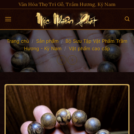
Skip
Văn Hóa Thọ Trì Gỗ, Trầm Hương, Kỳ Nam
to
content
Trang chủ
/
Sản phẩm
/
Bộ Sưu Tập Vật Phẩm Trầm
Hương - Kỳ Nam
/
Vật phẩm cao cấp