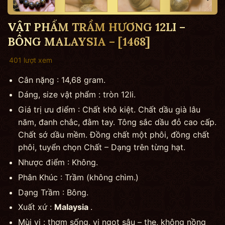
VẬT PHẨM TRẦM HƯƠNG 12LI –
BÔNG MALAYSIA – [1468]
401 lượt xem
Cân nặng : 14,68 gram.
Dáng, size vật phẩm : tròn 12li.
Giá trị ưu điểm : Chất khô kiệt. Chất dầu già lâu
năm, đanh chắc, đằm tay. Tông sắc dầu đỏ cao cấp.
Chất sớ dầu mềm. Đồng chất một phôi, đồng chất
phôi, tuyển chọn Chất – Dạng trên từng hạt.
Nhược điểm : Không.
Phân Khúc : Trầm (không chìm.)
Dạng Trầm : Bông.
Xuất xứ :
Malaysia
.
Mùi vị : thơm sống, vị ngọt sâu – the, không nồng