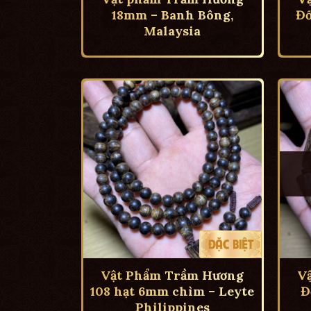
18mm – Banh Bông,
Đố
Malaysia
Vật Phẩm Trầm Hương
V
108 hạt 6mm chìm – Leyte
Đ
Philippines