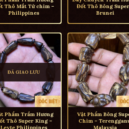
t Thô Mắt Tử chìm –
Đốt Thô Bông Super
Philippines
Brunei
ĐÃ GIAO LƯU
ật Phẩm Trầm Hương
Vật Phẩm Bông Sup
ốt Thô Super King –
Chìm – Terengganu
Leyte Philippines
Malaysia