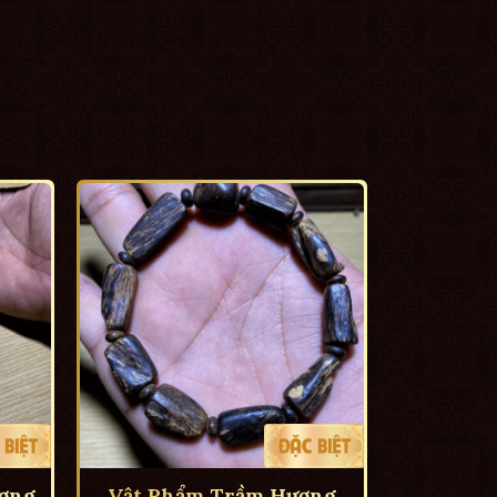
ơng
Vật Phẩm Trầm Hương