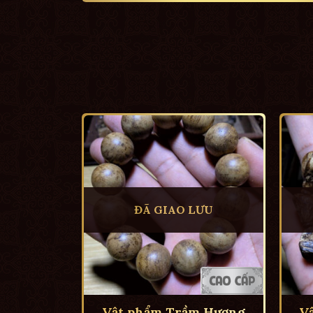
ĐÃ GIAO LƯU
Vật phẩm Trầm Hương
V