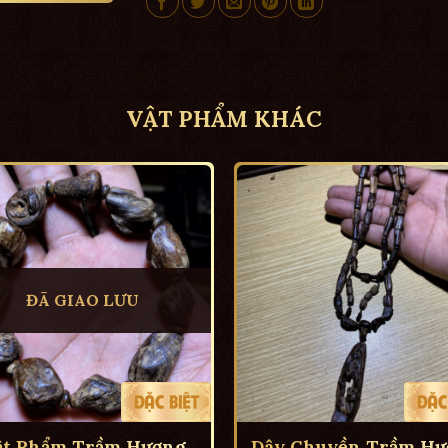
VẬT PHẨM KHÁC
ĐÃ GIAO LƯU
ật Phẩm Trầm Hương
Dây Chuyền Trầm Hư