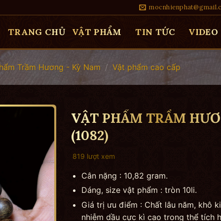
mocnhienphat@gmail.
TRANG CHỦ
VẬT PHẨM
TIN TỨC
VIDEO
Phẩm Trầm Hương - Kỳ Nam
/
Vật phẩm cao cấp
VẬT PHẨM TRẦM HƯƠNG
(1082)
819 lượt xem
Cân nặng : 10,82 gram.
Dáng, size vật phẩm : tròn 10li.
Giá trị ưu điểm : Chất lâu năm, khô k
nhiễm dầu cực kì cao trong thể tích 