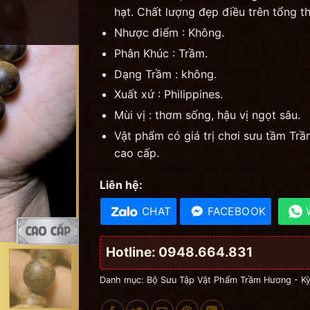
hạt. Chất lượng đẹp điều trên tổng th
Nhược điểm : Không.
Phân Khúc : Trầm.
Dạng Trầm : không.
Xuất xứ : Philippines.
Mùi vị : thơm sống, hậu vị ngọt sâu.
Vật phẩm có giá trị chơi sưu tầm T
cao cấp.
Liên hệ:
CHAT
FACEBOOK
Hotline: 0948.664.831
Danh mục:
Bộ Sưu Tập Vật Phẩm Trầm Hương - K