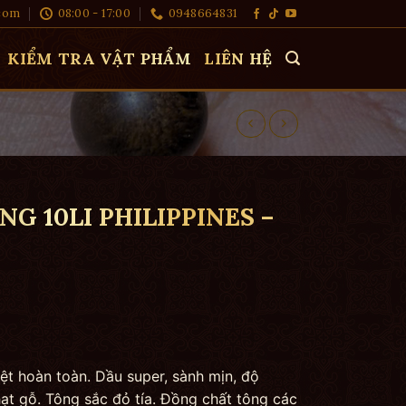
com
08:00 - 17:00
0948664831
KIỂM TRA VẬT PHẨM
LIÊN HỆ
 10LI PHILIPPINES –
iệt hoàn toàn. Dầu super, sành mịn, độ
hạt gỗ. Tông sắc đỏ tía. Đồng chất tông các