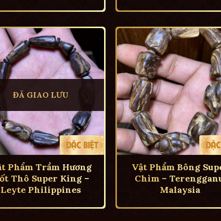
ĐÃ GIAO LƯU
ật Phẩm Trầm Hương
Vật Phẩm Bông Sup
ốt Thô Super King –
Chìm – Terengganu
Leyte Philippines
Malaysia