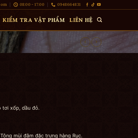
com
08:00 - 17:00
0948664831
KIỂM TRA VẬT PHẨM
LIÊN HỆ
tơi xốp, dầu đỏ.
. Tông mùi đằm đặc trưng hàng Rục.