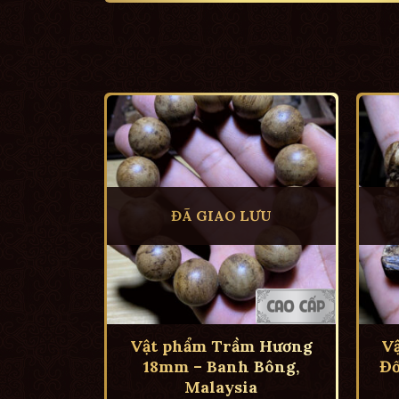
ĐÃ GIAO LƯU
Vật phẩm Trầm Hương
V
18mm – Banh Bông,
Đố
Malaysia