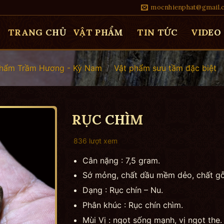
mocnhienphat@gmail.
TRANG CHỦ
VẬT PHẨM
TIN TỨC
VIDEO
Phẩm Trầm Hương - Kỳ Nam
/
Vật phẩm sưu tầm đặc biệt
RỤC CHÌM
836 lượt xem
Cân nặng : 7,5 gram.
Sớ mỏng, chất dầu mềm dẻo, chất gỗ 
Dạng : Rục chín – Nu.
Phân khúc : Rục chín chìm.
Mùi Vị : ngọt sống mạnh, vị ngọt the